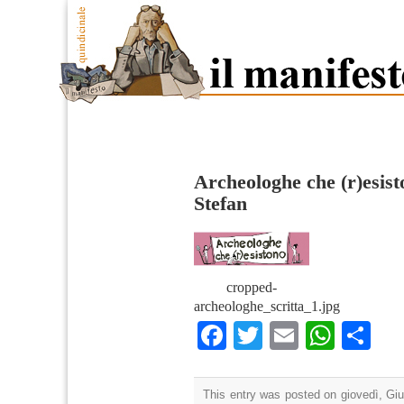
Archeologhe che (r)esist
Stefan
cropped-
archeologhe_scritta_1.jpg
Facebook
Twitter
Email
What
Co
This entry was posted on giovedì, Giu