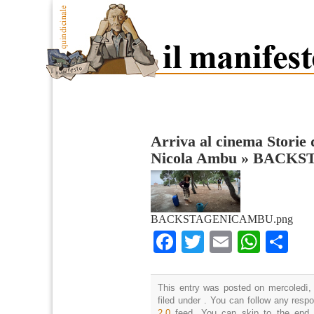
Arriva al cinema Storie d
Nicola Ambu
»
BACKS
BACKSTAGENICAMBU.png
Facebook
Twitter
Email
What
Co
This entry was posted on mercoledì, 
filed under . You can follow any resp
2.0
feed. You can skip to the end 