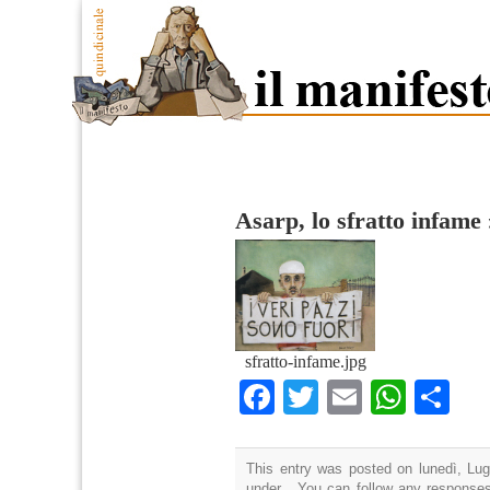
Asarp, lo sfratto infame
sfratto-infame.jpg
Facebook
Twitter
Email
What
Co
This entry was posted on lunedì, Lugl
under . You can follow any responses