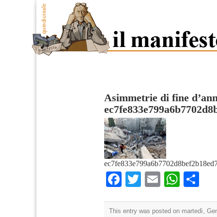
Asimmetrie di fine d’an
ec7fe833e799a6b7702d8
ec7fe833e799a6b7702d8bef2b18ed7
Facebook
Twitter
Email
What
Co
This entry was posted on martedì, Gen