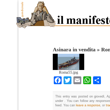
Asinara in vendita
»
Rom
Roma55.jpg
Facebook
Twitter
Email
What
Co
This entry was posted on giovedì, Apr
under . You can follow any responses
feed. You can
leave a response
, or
tr