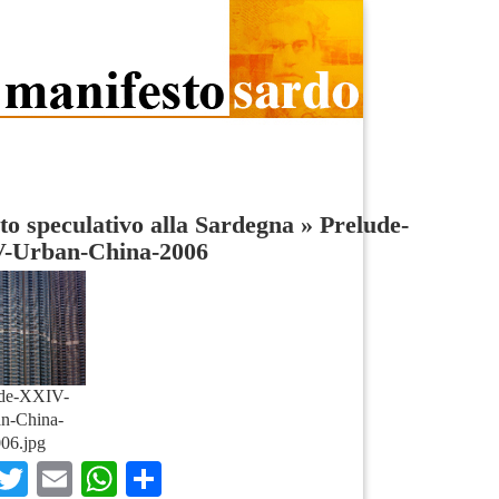
to speculativo alla Sardegna
»
Prelude-
-Urban-China-2006
ude-XXIV-
n-China-
06.jpg
Facebook
Twitter
Email
WhatsApp
Condividi