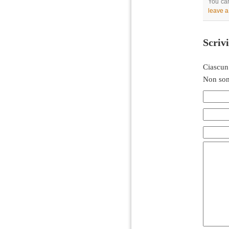
You can
leave 
Scriv
Ciascun
Non son