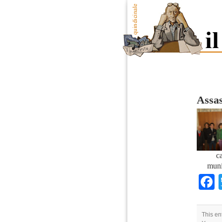
Assas
c
muni
This en