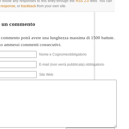
 follow any responses to this entry through the
RSS 2.0
feed. You can
a response
, or
trackback
from your own site.
i un commento
 commento potrà avere una lunghezza massima di 1500 battute.
o ammessi commenti consecutivi.
Nome e Cognomeobbligatorio
E-mail (non verrà pubblicata) obbligatorio
Sito Web