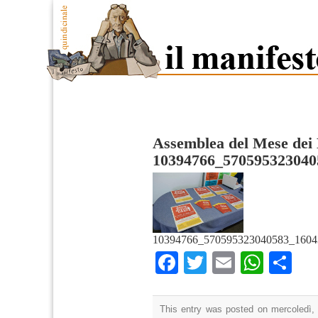
Assemblea del Mese dei 
10394766_570595323040
10394766_570595323040583_1604
Facebook
Twitter
Email
What
Co
This entry was posted on mercoledì, 