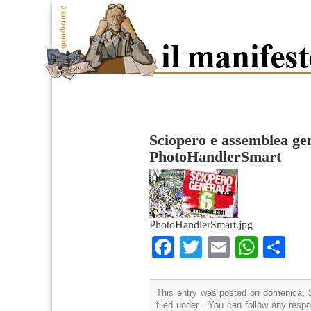
Sciopero e assemblea ge
PhotoHandlerSmart
PhotoHandlerSmart.jpg
Facebook
Twitter
Email
What
Co
This entry was posted on domenica, S
filed under . You can follow any resp