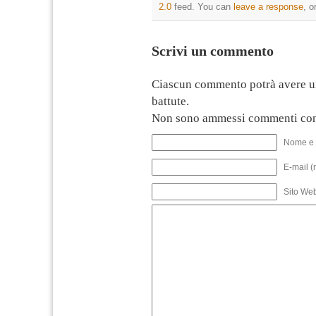
2.0
feed. You can
leave a response
, o
Scrivi un commento
Ciascun commento potrà avere u
battute.
Non sono ammessi commenti con
Nome e 
E-mail (
Sito We