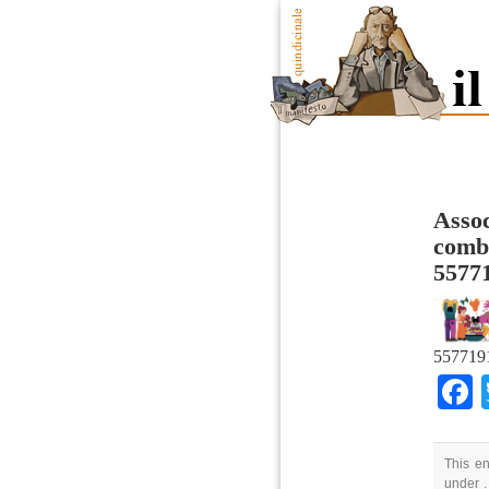
Assoc
comba
5577
557719
This en
under .