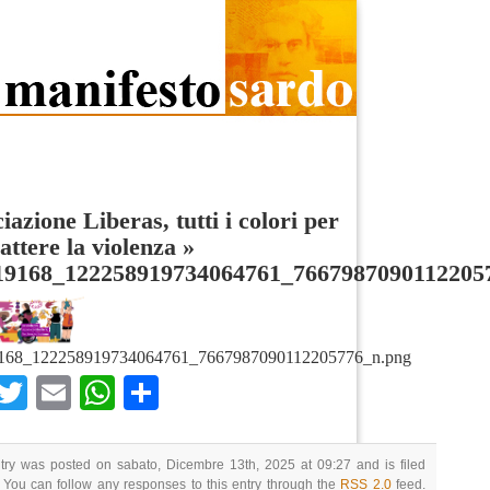
iazione Liberas, tutti i colori per
ttere la violenza
»
19168_122258919734064761_7667987090112205
168_122258919734064761_7667987090112205776_n.png
Facebook
Twitter
Email
WhatsApp
Condividi
try was posted on sabato, Dicembre 13th, 2025 at 09:27 and is filed
 You can follow any responses to this entry through the
RSS 2.0
feed.