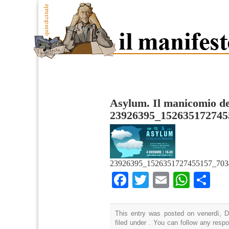
Asylum. Il manicomio d
23926395_152635172745
23926395_1526351727455157_703
Facebook
Twitter
Email
What
Co
This entry was posted on venerdì, D
filed under . You can follow any resp