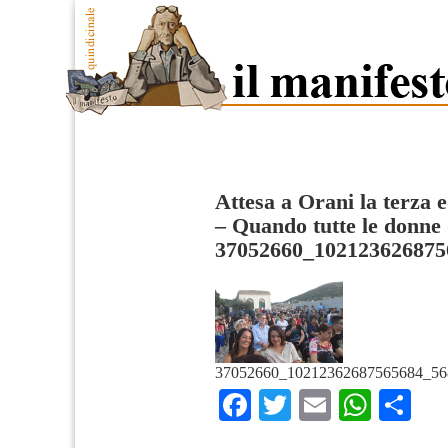
Attesa a Orani la terza 
– Quando tutte le donne
37052660_102123626875
37052660_10212362687565684_56
Facebook
Twitter
Email
What
Co