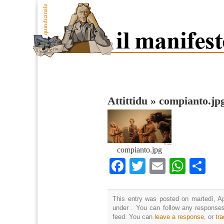
Attittidu
»
compianto.jp
compianto.jpg
Facebook
Twitter
Email
What
Co
This entry was posted on martedì, Apr
under . You can follow any responses
feed. You can
leave a response
, or
tr