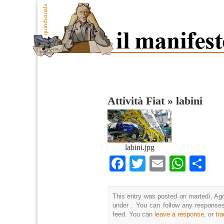
Attività Fiat
»
labini
labini.jpg
Facebook
Twitter
Email
What
Co
This entry was posted on martedì, Ago
under . You can follow any responses
feed. You can
leave a response
, or
tr