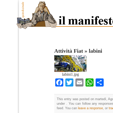
Attività Fiat
»
labini
labini1.jpg
Facebook
Twitter
Email
What
Co
This entry was posted on martedì, Ago
under . You can follow any responses
feed. You can
leave a response
, or
tr