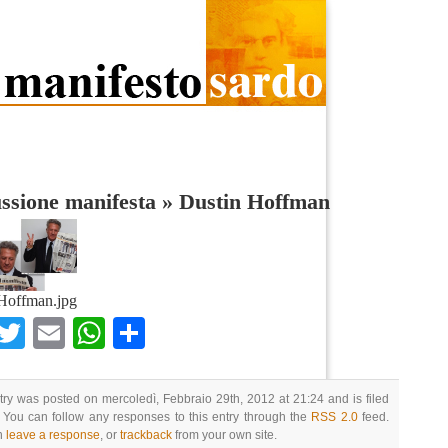
ssione manifesta
»
Dustin Hoffman
Hoffman.jpg
Facebook
Twitter
Email
WhatsApp
Condividi
try was posted on mercoledì, Febbraio 29th, 2012 at 21:24 and is filed
 You can follow any responses to this entry through the
RSS 2.0
feed.
n
leave a response
, or
trackback
from your own site.