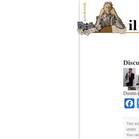
Discu
Dustin-
This en
under .
You ca