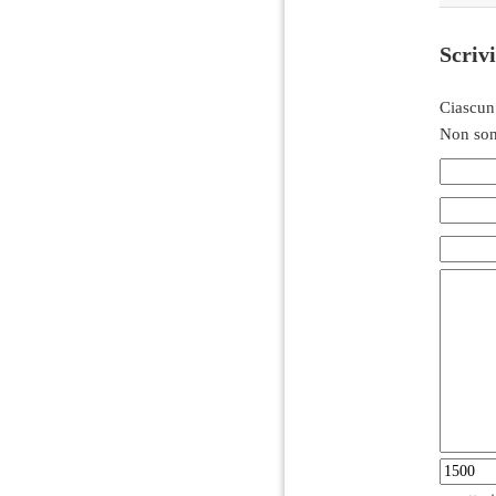
Scriv
Ciascun
Non son