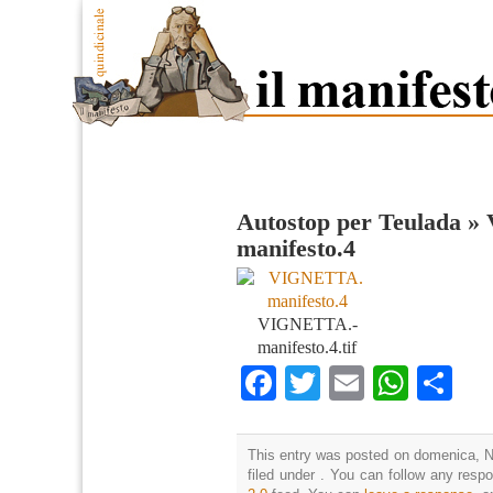
Autostop per Teulada
»
manifesto.4
VIGNETTA.-
manifesto.4.tif
Facebook
Twitter
Email
What
Co
This entry was posted on domenica, N
filed under . You can follow any resp