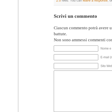
2.0
feed. You can
leave a response
, o
Scrivi un commento
Ciascun commento potrà avere u
battute.
Non sono ammessi commenti con
Nome e 
E-mail (
Sito We