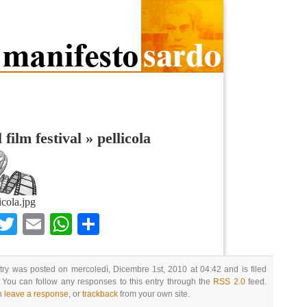
 film festival
»
pellicola
icola.jpg
Facebook
Twitter
Email
WhatsApp
Condividi
try was posted on mercoledì, Dicembre 1st, 2010 at 04:42 and is filed
 You can follow any responses to this entry through the
RSS 2.0
feed.
n
leave a response
, or
trackback
from your own site.