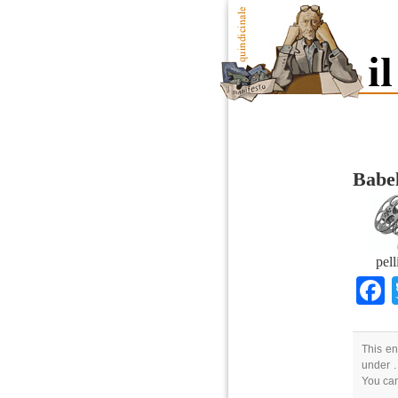
Babel
pell
This en
under .
You ca