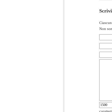
Scriv
Ciascun
Non son
caratter