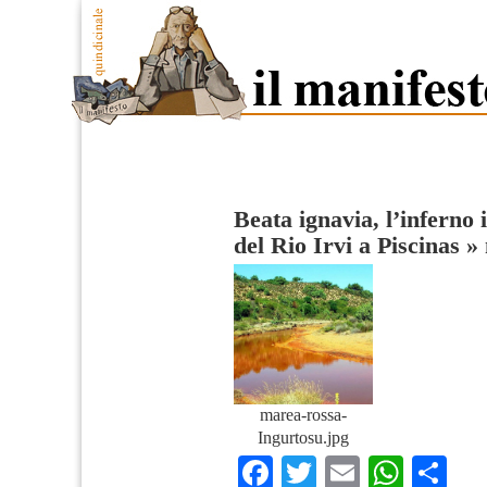
Beata ignavia, l’inferno 
del Rio Irvi a Piscinas
»
marea-rossa-
Ingurtosu.jpg
Facebook
Twitter
Email
What
Co