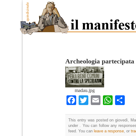
Archeologia partecipata
madau.jpg
Facebook
Twitter
Email
What
Co
This entry was posted on giovedì, Mar
under . You can follow any responses
feed. You can
leave a response
, or
tr