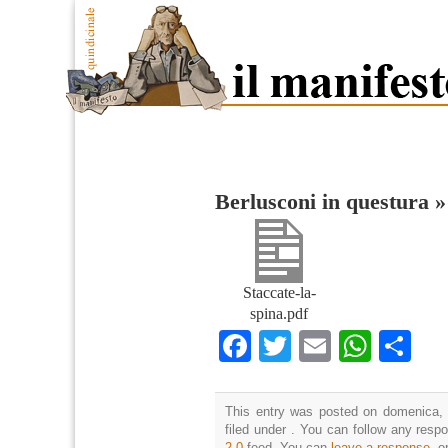
Berlusconi in questura
Staccate-la-
spina.pdf
Facebook
Twitter
Email
What
Co
This entry was posted on domenica, 
filed under . You can follow any resp
2.0
feed. You can
leave a response
, o