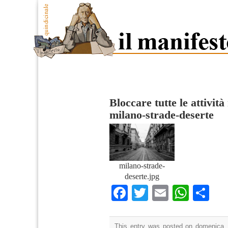
Bloccare tutte le attività
milano-strade-deserte
milano-strade-
deserte.jpg
Facebook
Twitter
Email
What
Co
This entry was posted on domenica,