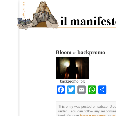
Bloom
»
backpromo
backpromo.jpg
Facebook
Twitter
Email
What
Co
This entry was posted on sabato, Dice
under . You can follow any responses
feed. You can
leave a response
, or
tr