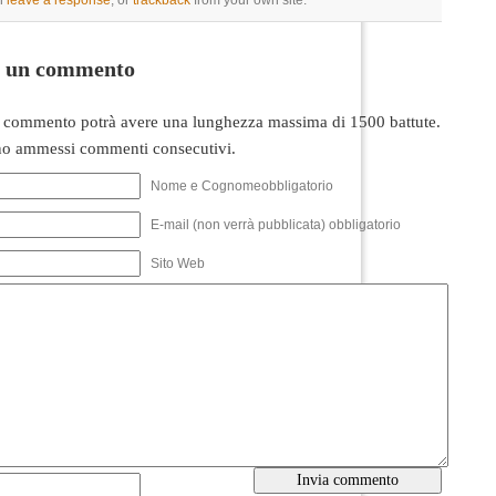
n
leave a response
, or
trackback
from your own site.
i un commento
 commento potrà avere una lunghezza massima di 1500 battute.
o ammessi commenti consecutivi.
Nome e Cognomeobbligatorio
E-mail (non verrà pubblicata) obbligatorio
Sito Web