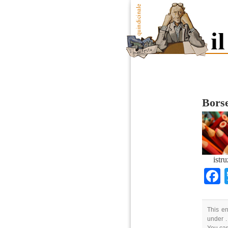
Borse
istr
This en
under .