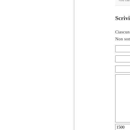
You ca
Scriv
Ciascun
Non son