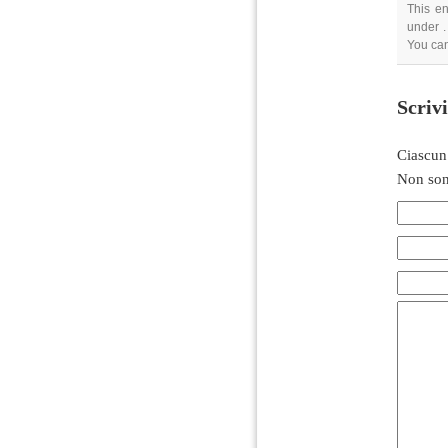
This en
under .
You can
Scriv
Ciascun
Non son