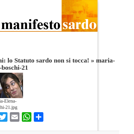
i: lo Statuto sardo non si tocca!
»
maria-
-boschi-21
a-Elena-
hi-21.jpg
Facebook
Twitter
Email
WhatsApp
Condividi