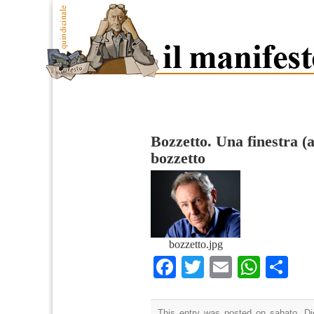
Bozzetto. Una finestra 
bozzetto
bozzetto.jpg
Facebook
Twitter
Email
What
Co
This entry was posted on sabato, Di