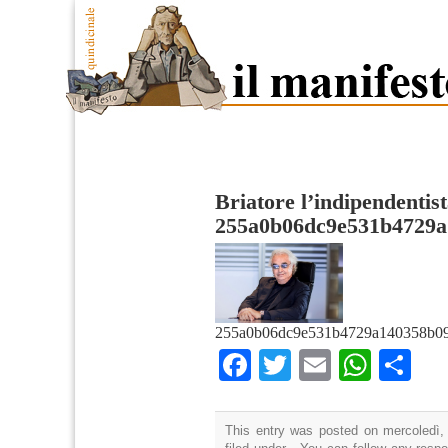
Briatore l’indipendentis
255a0b06dc9e531b4729
255a0b06dc9e531b4729a140358b09
Facebook
Twitter
Email
What
Co
This entry was posted on mercoledì,