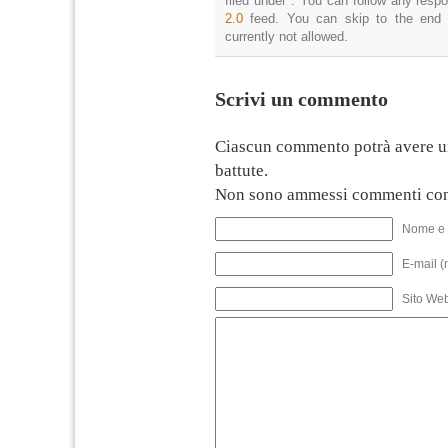
filed under . You can follow any resp
2.0
feed. You can skip to the end 
currently not allowed.
Scrivi un commento
Ciascun commento potrà avere u
battute.
Non sono ammessi commenti con
Nome e 
E-mail (
Sito We