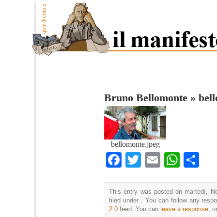
Bruno Bellomonte
»
bel
bellomonte.jpeg
Facebook
Twitter
Email
What
Co
This entry was posted on martedì, N
filed under . You can follow any resp
2.0
feed. You can
leave a response
, o