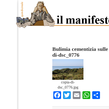
Bulimia cementizia sulle 
di-dsc_0776
copia-di-
dsc_0776.jpg
Facebook
Twitter
Email
What
Co