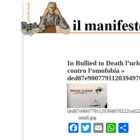
In Bullied to Death l’ur
contro l’omofobia
»
ded87e900779112039497
ded87e9007791120394970222ced22
small.jpg
Facebook
Twitter
Email
What
Co