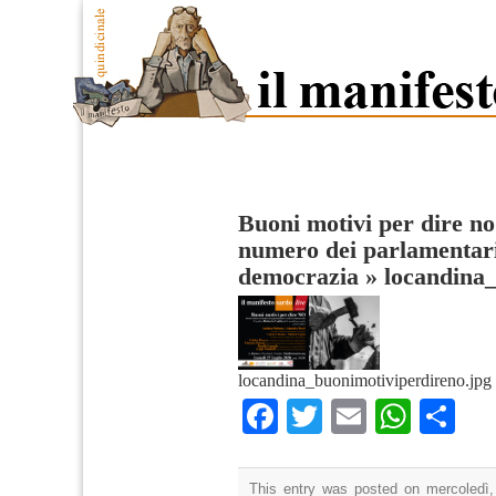
Buoni motivi per dire no
numero dei parlamentari
democrazia
»
locandina
locandina_buonimotiviperdireno.jpg
Facebook
Twitter
Email
What
Co
This entry was posted on mercoledì,