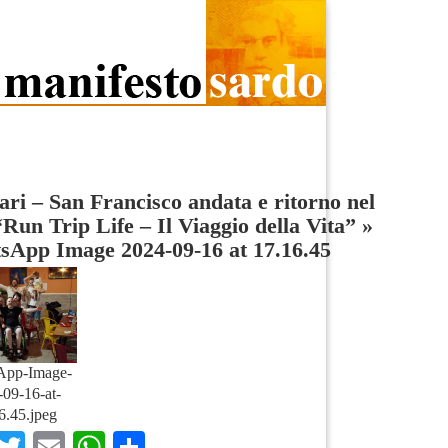
ari – San Francisco andata e ritorno nel
“Run Trip Life – Il Viaggio della Vita”
»
sApp Image 2024-09-16 at 17.16.45
App-Image-
09-16-at-
6.45.jpeg
Facebook
Twitter
Email
WhatsApp
Condividi