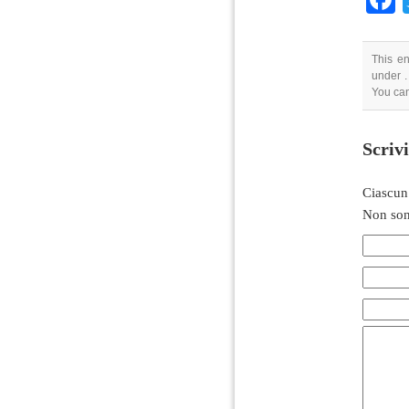
This en
under .
You can
Scriv
Ciascun
Non son