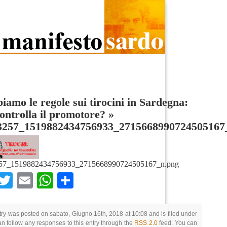
amo le regole sui tirocini in Sardegna:
ontrolla il promotore?
»
3257_1519882434756933_2715668990724505167
57_1519882434756933_2715668990724505167_n.png
Facebook
Twitter
Email
WhatsApp
Condividi
try was posted on sabato, Giugno 16th, 2018 at 10:08 and is filed under
an follow any responses to this entry through the
RSS 2.0
feed. You can