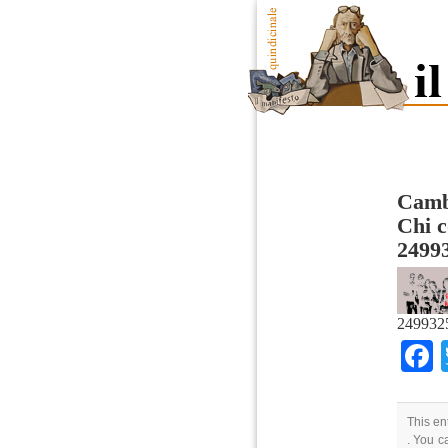
Cambi
Chi c
2499
249932
This en
. You c