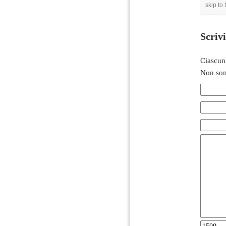
skip to
Scriv
Ciascun
Non son