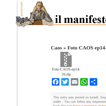
Caos
»
Foto CAOS ep14
Foto-CAOS-ep14-
16.zip
Facebook
Twitter
Email
What
Co
This entry was posted on lunedì, Giug
under . You can follow any responses
feed. You can
leave a response
, or
tr