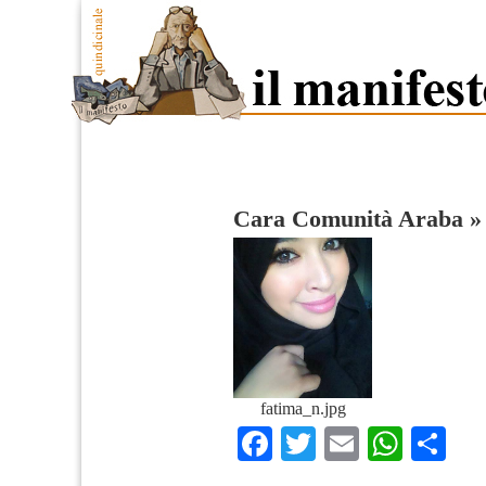
Cara Comunità Araba
fatima_n.jpg
Facebook
Twitter
Email
What
Co