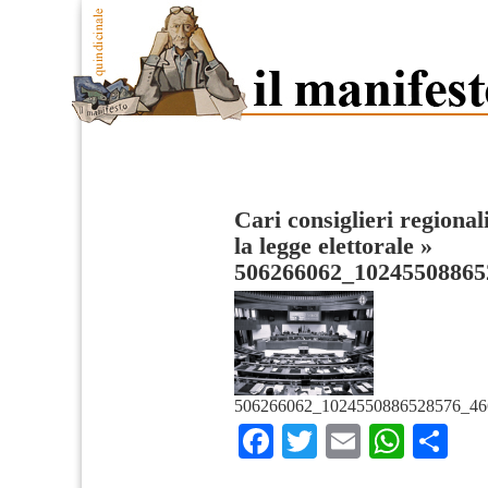
Cari consiglieri regional
la legge elettorale
»
506266062_10245508865
506266062_1024550886528576_46
Facebook
Twitter
Email
What
Co