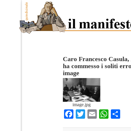
Caro Francesco Casula,
ha commesso i soliti erro
image
image.jpg
Facebook
Twitter
Email
What
Co