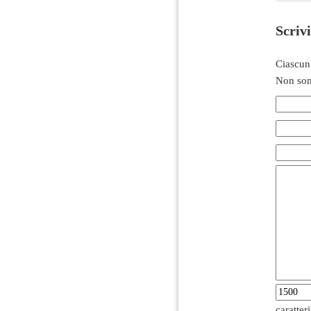
Scriv
Ciascun
Non son
caratter