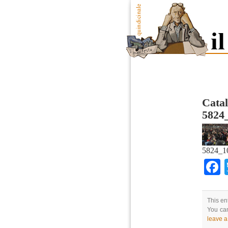
Cata
5824
5824_1
This en
You can
leave 