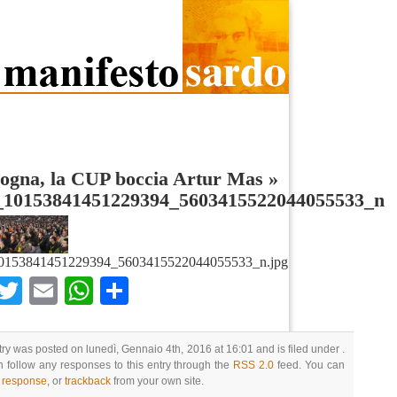
logna, la CUP boccia Artur Mas
»
_10153841451229394_5603415522044055533_n
0153841451229394_5603415522044055533_n.jpg
Facebook
Twitter
Email
WhatsApp
Condividi
try was posted on lunedì, Gennaio 4th, 2016 at 16:01 and is filed under .
 follow any responses to this entry through the
RSS 2.0
feed. You can
a response
, or
trackback
from your own site.