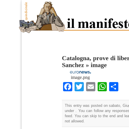
Catalogna, prove di libe
Sanchez
»
image
image.png
Facebook
Twitter
Email
What
Co
This entry was posted on sabato, Giug
under . You can follow any responses
feed. You can skip to the end and lea
not allowed.