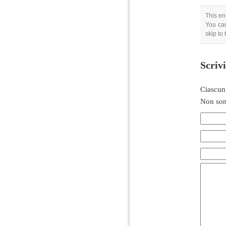
This en
You can
skip to
Scriv
Ciascun
Non son