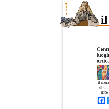
Centr
luogh
ortic
il-mura
di-ort
620x