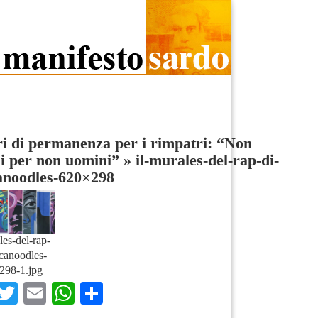
i di permanenza per i rimpatri: “Non
i per non uomini”
»
il-murales-del-rap-di-
anoodles-620×298
les-del-rap-
icanoodles-
298-1.jpg
Facebook
Twitter
Email
WhatsApp
Condividi