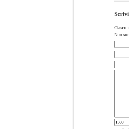
Scriv
Ciascun
Non son