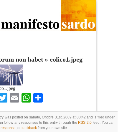
brum non habet
»
eolico1.jpeg
ico1.jpeg
Facebook
Twitter
Email
WhatsApp
Condividi
try was posted on sabato, Ottobre 31st, 2009 at 00:42 and is filed under
an follow any responses to this entry through the
RSS 2.0
feed. You can
a response
, or
trackback
from your own site.