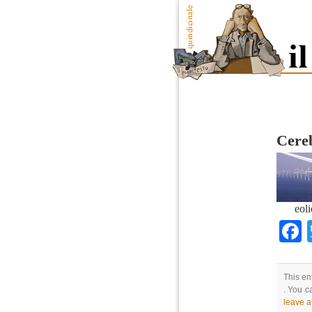
Cere
eol
This en
. You c
leave 