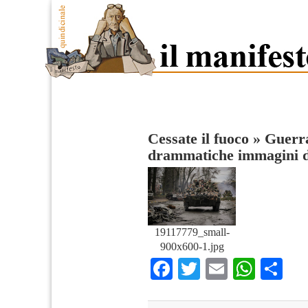
Cessate il fuoco
»
Guerra
drammatiche immagini de
19117779_small-
900x600-1.jpg
Facebook
Twitter
Email
What
Co