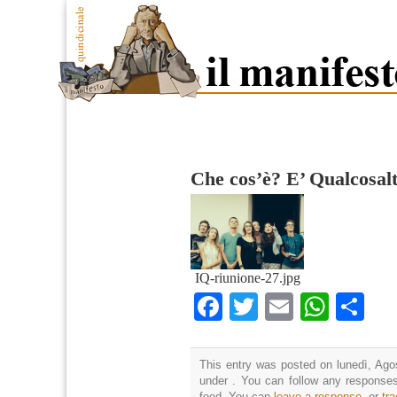
Che cos’è? E’ Qualcosalt
IQ-riunione-27.jpg
Facebook
Twitter
Email
What
Co
This entry was posted on lunedì, Agos
under . You can follow any responses
feed. You can
leave a response
, or
tr