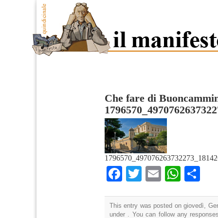
Che fare di Buoncammi
1796570_4970762637322
1796570_497076263732273_18142
Facebook
Twitter
Email
What
Co
This entry was posted on giovedì, Gen
under . You can follow any responses