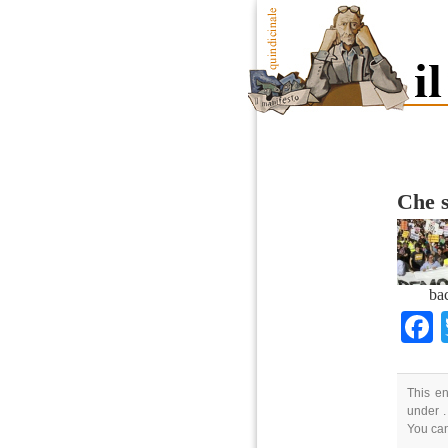
Che s
ba
This en
under .
You ca