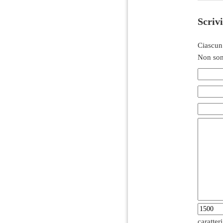
Scriv
Ciascun
Non son
caratter