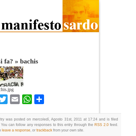
i fa?
»
bachis
chis.jpg
Facebook
Twitter
Email
WhatsApp
Condividi
try was posted on mercoledì, Agosto 31st, 2011 at 17:24 and is filed
 You can follow any responses to this entry through the
RSS 2.0
feed.
n
leave a response
, or
trackback
from your own site.