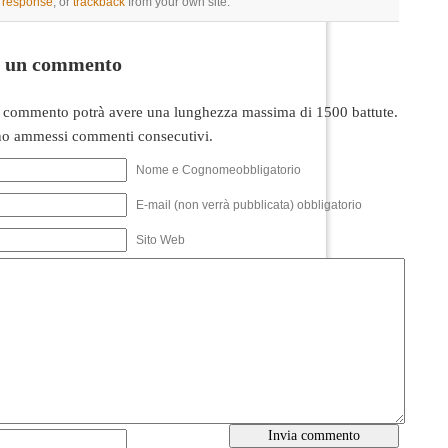
a response
, or
trackback
from your own site.
i un commento
 commento potrà avere una lunghezza massima di 1500 battute.
o ammessi commenti consecutivi.
Nome e Cognomeobbligatorio
E-mail (non verrà pubblicata) obbligatorio
Sito Web