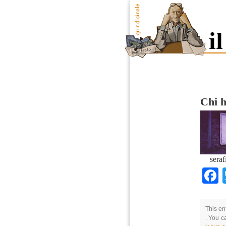
Chi h
sera
This en
. You c