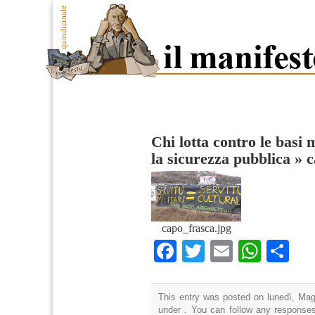
Chi lotta contro le basi m
la sicurezza pubblica
»
c
capo_frasca.jpg
Facebook
Twitter
Email
What
Co
This entry was posted on lunedì, Magg
under . You can follow any responses