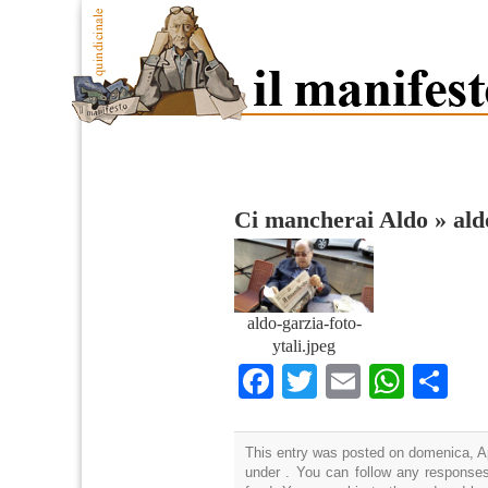
Ci mancherai Aldo
»
ald
aldo-garzia-foto-
ytali.jpeg
Facebook
Twitter
Email
What
Co
This entry was posted on domenica, Apr
under . You can follow any responses