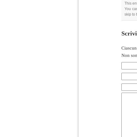
This en
You can
skip to
Scriv
Ciascun
Non son