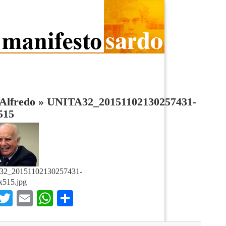
Alfredo
»
UNITA32_20151102130257431-
515
2_20151102130257431-
x515.jpg
Facebook
Twitter
Email
WhatsApp
Condividi