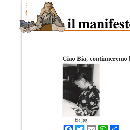
Ciao Bia, continueremo l
bia.jpg
Facebook
Twitter
Email
What
Co